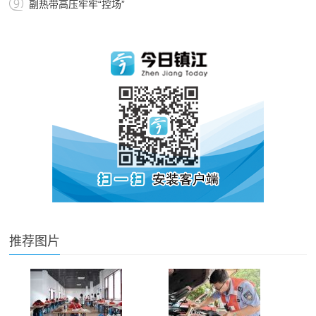
副热带高压牢牢“控场”
推荐图片