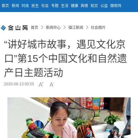
首页
新闻
时政
民生
社会
专题
生活
健康
舆情
知交
公益
微矩阵
首页
新闻中心
镇江新闻
社会图片
“讲好城市故事，遇见文化京
口”第15个中国文化和自然遗
产日主题活动
2020-06-13 00:55