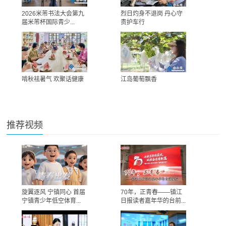
2026米芾书法大会第九
烈日灼身不退岗 丹心守
届米芾杯国际青少...
责护车行
啃秋祛暑气 欢聚话健康
江岛葡萄飘香
推荐视频
旋翼逐风 宁镇同心 首届
70年，正青春——镇江
宁镇青少年低空体育...
日报读者嘉年华的台前...