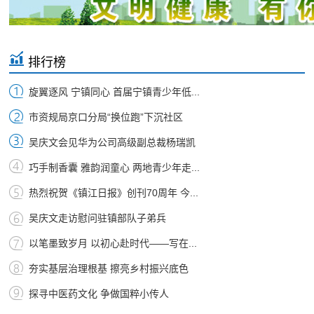
排行榜
旋翼逐风 宁镇同心 首届宁镇青少年低...
市资规局京口分局“换位跑”下沉社区
吴庆文会见华为公司高级副总裁杨瑞凯
巧手制香囊 雅韵润童心 两地青少年走...
热烈祝贺《镇江日报》创刊70周年 今...
吴庆文走访慰问驻镇部队子弟兵
以笔墨致岁月 以初心赴时代——写在...
夯实基层治理根基 擦亮乡村振兴底色
探寻中医药文化 争做国粹小传人