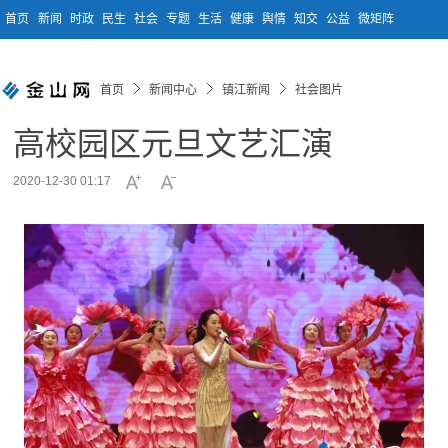
首页
新闻
时政
民生
社会
专题
生活
健康
舆情
知交
公益
微矩阵
首页
新闻中心
镇江新闻
社会图片
高校园区元旦文艺汇演
2020-12-30 01:17