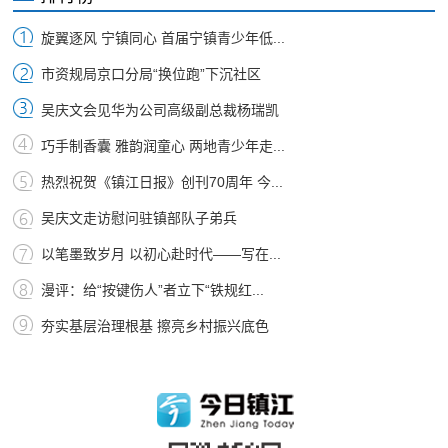
旋翼逐风 宁镇同心 首届宁镇青少年低...
市资规局京口分局“换位跑”下沉社区
吴庆文会见华为公司高级副总裁杨瑞凯
巧手制香囊 雅韵润童心 两地青少年走...
热烈祝贺《镇江日报》创刊70周年 今...
吴庆文走访慰问驻镇部队子弟兵
以笔墨致岁月 以初心赴时代——写在...
漫评：给“按键伤人”者立下“铁规红...
夯实基层治理根基 擦亮乡村振兴底色