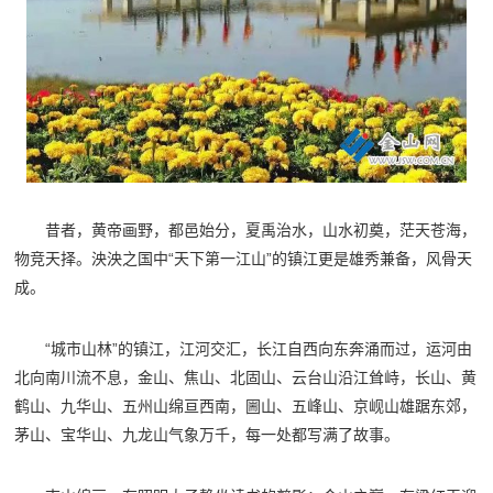
昔者，黄帝画野，都邑始分，夏禹治水，山水初奠，茫天苍海，
物竞天择。泱泱之国中“天下第一江山”的镇江更是雄秀兼备，风骨天
成。
“城市山林”的镇江，江河交汇，长江自西向东奔涌而过，运河由
北向南川流不息，金山、焦山、北固山、云台山沿江耸峙，长山、黄
鹤山、九华山、五州山绵亘西南，圌山、五峰山、京岘山雄踞东郊，
茅山、宝华山、九龙山气象万千，每一处都写满了故事。