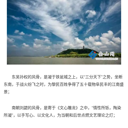
东吴孙权的风骨，是凝于铁瓮城之上，以“三分天下”之势，坐断
东南，于战火纷飞之时，为黎民百姓争得了五十载物阜民丰的江南盛
景；
南朝刘勰的风骨，是寄于《文心雕龙》之中，“情性所铄，陶染
所凝”，以手写心、以文化人，为当朝和后世点燃文艺理论之灯；