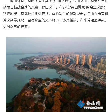
南山绵亘，有昭明太子静坐读书的剪影；金山之巅，有梁红玉迎
箭雨击鼓战金兵的风姿；蒜山之下，有苏轼“买田置家”的余生之愿；
别峰庵里，有郑板桥挑灯夜读、画竹写兰的淡韵咸雅；焦山浮玉有祖
冲之亲量规尺、目尽毫厘的文心师心；多景楼前，有米芾泼墨挥毫、
清风灏气的神迹。