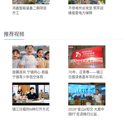
鸿鑫智能装备二期项目
不停电作业攻坚 筑牢迎
开工
峰度夏电力保障
推荐视频
旋翼逐风 宁镇同心 首届
70年，正青春——镇江
宁镇青少年低空体育...
日报读者嘉年华的台前...
镇江日报的N种打开方式
2026“金山e知交 大爱中
国行”走进秭归公益...