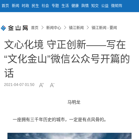
首页
新闻
时政
民生
社会
专题
生活
健康
舆情
知交
公益
微矩阵
首页
新闻中心
镇江新闻
镇江新闻 - 要闻
文心化境 守正创新——写在
“文化金山”微信公众号开篇的
话
2021-04-07 01:50
马明龙
一座拥有三千年历史的城市，一定是有点风骨的。