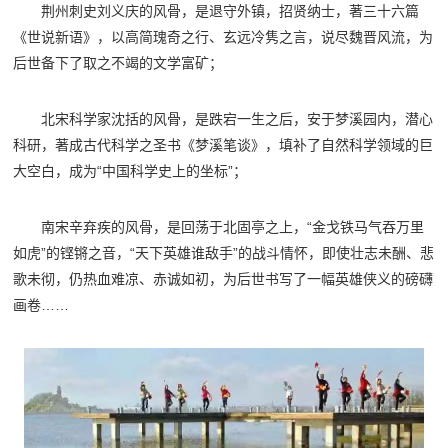
荆州刺史刘义庆的风骨，是退守外镇，招贤纳士，著三十六篇
《世说新语》，以高简瑰奇之行、玄远冷隽之言，说尽魏晋风流，为
后世备下了取之不竭的文学富矿；
北宋科学家沈括的风骨，是跌宕一生之后，安于梦溪园内，潜心
科研，著成古代科学之圣书《梦溪笔谈》，填补了自然科学领域的巨
大空白，成为“中国科学史上的坐标”；
南宋辛弃疾的风骨，是回荡于北固亭之上，“金戈铁马气吞万里
如虎”的铿锵之音，“天下英雄谁敌手”的战斗情怀，即使壮志未酬、悲
歌未彻，仍热血难凉、赤诚如初，为后世书写了一幅英雄侠义的磅礴
画卷……