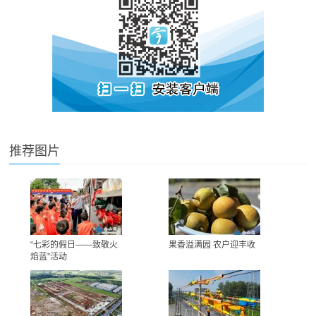
推荐图片
“七彩的假日——致敬火
果香溢满园 农户迎丰收
焰蓝”活动