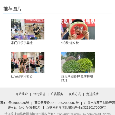
推荐图片
家门口乐享非遗
“啃秋”迎立秋
红色研学淬初心
绿化精细养护 夏季扮靓
环境
网站简介
|
公司荣誉
|
广告服务
|
联系方式
|
走进报社
苏ICP备05002936号
|
苏公网安备 32110202000087号
|
广播电视节目制作经营
许可证（苏）字第481号
|
互联网新闻信息服务许可证32120170009号
镇江报业网络传媒有限公司
版权所有：Copyright © www.jsw.com.cn All Rights