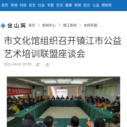
首页
新闻
时政
民生
社会
专题
生活
健康
舆情
知交
公益
微矩阵
首页
新闻中心
镇江新闻
本网专稿
市文化馆组织召开镇江市公益
艺术培训联盟座谈会
2021-04-07 20:35