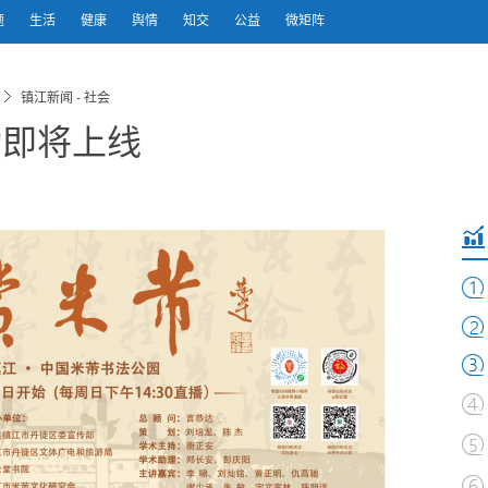
题
生活
健康
舆情
知交
公益
微矩阵
镇江新闻 - 社会
动即将上线