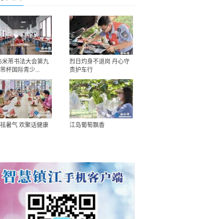
26米芾书法大会第九
烈日灼身不退岗 丹心守
芾杯国际青少...
责护车行
祛暑气 欢聚话健康
江岛葡萄飘香