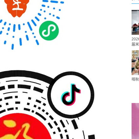
20
届米
啃秋