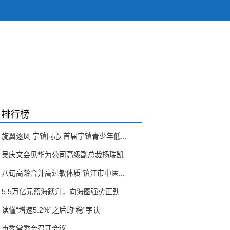
排行榜
旋翼逐风 宁镇同心 首届宁镇青少年低...
吴庆文会见华为公司高级副总裁杨瑞凯
八旬高龄合并高过敏体质 镇江市中医...
5.5万亿元蓝海跃升，向海图强势正劲
读懂“增速5.2%”之后的“稳”字诀
市委常委会召开会议