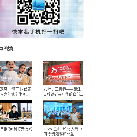
荐视频
逐风 宁镇同心 首届
70年，正青春——镇江
青少年低空体育...
日报读者嘉年华的台前...
日报的N种打开方式
2026“金山e知交 大爱中
国行”走进秭归公益...