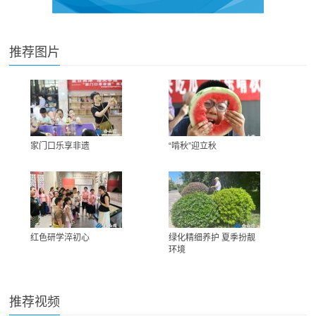
推荐图片
家门口乐享非遗
“啃秋”迎立秋
红色研学淬初心
绿化精细养护 夏季扮靓
环境
推荐视频