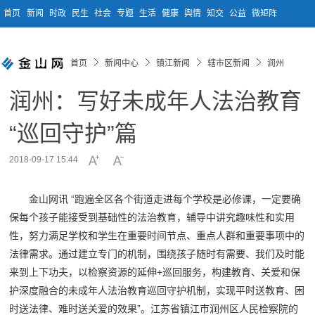
首页
新闻
时政
民生
社会
专题
生活
健康
舆情
知交
公益
微矩阵
首页
新闻中心
镇江新闻
辖市区新闻
润州
润州：写好未成年人法治教育
“巡回守护”篇
2018-09-17 15:44
金山网讯 “跑遍全区各个街道走进每个学校是必修课，一定要确
保每个孩子能接受到基础性的法治教育，辅导中讲究趣味性和实用
性，努力满足学校和学生在重要时间节点、重点人群和重要事项中的
法律需求。通过建立专门的机制，围绕孩子随时有需要、我们及时能
来到上下功夫，以检察资源的延伸+巡回服务，构建教育、关爱和保
护深度融合的未成年人法治教育巡回守护机制，实现平时送教育、困
时送法律、难时送关爱的效果”。江苏省镇江市润州区人民检察院的