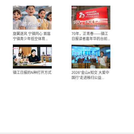
旋翼逐风 宁镇同心 首届
70年，正青春——镇江
宁镇青少年低空体育...
日报读者嘉年华的台前...
镇江日报的N种打开方式
2026“金山e知交 大爱中
国行”走进秭归公益...