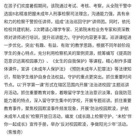
在孩子们欢度暑假期间，该院通过考试、考核、考察，从全院干警中
选拔8名精准把握未成年人刑事检察司法理念，沟通能力强，具有亲
和力的检察干警担任讲师，组成“法治巡回守护”讲师团。同时，依托
检校共建机制，2次聘请心理学专家、兄弟院未检业务专家和资深教
师对讲师进行培训，提升巡讲能力。守护的内容更丰富。巡讲课程进
一步优化，突出“有趣、有益、有效”的教学思路，根据不同年龄阶段
学生的身心特点，充分利用检察机关的案例资源，统筹编写《提高防
范意识远离校园暴力》、《女生的自我保护》等课程，精心制作多媒
体课件，宣讲《未成年人保护法》《预防未成年人犯罪法》等法律知
识，帮助学生维护自身合法权益。守护的重点更突出。抓住重要时间
节点。以“开学第一课”形式在辖区范围内开展“法治进校园”主题巡讲
月活动。抓住重要教育对象，着眼留守学生法治意识淡薄，自我防范
能力差的特点，深入留守学生集中的学校，开展专题巡讲。抓住重要
教育事件，聚焦校园欺凌事件频发现象，开展“防治校园欺凌，护航
未成年人成长”检察开放日活动，编发《成长路上检察守护，“未检”伴
你一起成长》宣传手册，举办“反对校园欺凌，争做阳光少年”活动。
（焦惟奇）