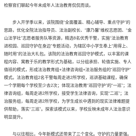
检察官们聊起今年未成年人法治教育侃侃而谈。
步入开学季以来，该院围绕“全面覆盖、精心辅导、重点守护”的
思路，优化全院法治指导员、法治副校长、“康乃馨”维权志愿团、“金
山法学社”志愿者服务队等资源，精选8名优秀干警，实施“法治教育
进校园、巡回守护在身边”专题活动，为辖区中小学生奉上“用得上、
随时用”的法治大礼包。该院的法治教育巡回守护模式，以丰富的课
程内容、寓教于乐的教学形式为基础，以分组承担、轮值实施、专人
值班的模式，形成法治教育组+法律咨询组+法治服务组的“巡回守护”
模式。法治教育组2名干警每周走进2所学校，巡讲基础课程，确保
一个学期每个学校至少去2次；体现法治教育“巡回守护”的“一巡”；法
律咨询组，每周走进2所学校，接受学生法律咨询，实现“二巡”；法
治服务组，每周走进2所学校，为学生成长中遇到的现实法律难题提
供帮助，落实“三巡”。探索该模式以来，学校反映未成年人法治意识
明显提升。
与以往相比，今年新模式还带来了三个变化。守护的力量更强。