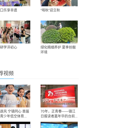
口乐享非遗
“啃秋”迎立秋
研学淬初心
绿化精细养护 夏季扮靓
环境
荐视频
逐风 宁镇同心 首届
70年，正青春——镇江
青少年低空体育...
日报读者嘉年华的台前...