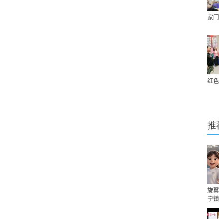
家门
红色
推
旋翼
宁镇