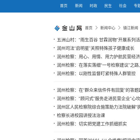
首页
新闻
时政
民生
社会
专
首页
新闻中心
镇江新闻
五洲山村：“雨生百谷 甘霖润物”开展系列
润州司法“启明星”关照特殊孩子健康成长
润州检察：用心、用情、用力护航民营经济
润州检察：在落实落细“一号检察建议”之
润州检察：以刚性监督盯紧特殊人群管控
润州检察：在“群众来信件件有回复”的答
润州检察：“顾问式”服务走进民营企业“心坎
润州区人民检察院综合施策助力法院破解“执
检察长进校园讲授法治课
润州检察：切实把党建工作抓细抓实