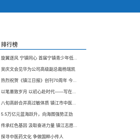
排行榜
旋翼逐风 宁镇同心 首届宁镇青少年低...
吴庆文会见华为公司高级副总裁杨瑞凯
热烈祝贺《镇江日报》创刊70周年 今...
以笔墨致岁月 以初心赴时代——写在...
八旬高龄合并高过敏体质 镇江市中医...
5.5万亿元蓝海跃升，向海图强势正劲
传承红色基因 汲取奋进力量 镇江志愿...
探寻中医药文化 争做国粹小传人