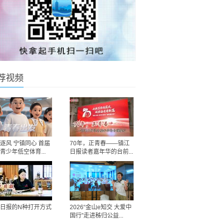
荐视频
逐风 宁镇同心 首届
70年，正青春——镇江
青少年低空体育...
日报读者嘉年华的台前...
日报的N种打开方式
2026“金山e知交 大爱中
国行”走进秭归公益...