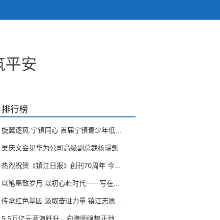
筑平安
排行榜
旋翼逐风 宁镇同心 首届宁镇青少年低...
吴庆文会见华为公司高级副总裁杨瑞凯
热烈祝贺《镇江日报》创刊70周年 今...
以笔墨致岁月 以初心赴时代——写在...
传承红色基因 汲取奋进力量 镇江志愿...
5.5万亿元蓝海跃升，向海图强势正劲