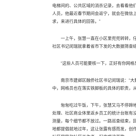
电梯间的、公共区域的消杀记录，去看看他
人员，他最近春节期间会返宁，就会在微信
求，来进行具体的回答。”
一上午，张慧一直在小区里兜兜转转，
社区书记闵瑞就拿着省市下发的大数据筛查
“这些人员可能要核一下，正好有你网格
南京市建邺区融侨社区书记闵瑞说：“
中，网格员也在落实铁脚板的具体的职责，从
匆匆吃过午饭，下午，张慧又马不停蹄
处理、社区商业体里返乡员工的统计台账有
测量，每个细节都不放过。一路巡查结束，
地都提倡就地过年，这让张露有感而发，创