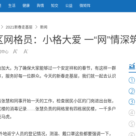
题
生活
健康
舆情
知交
公益
微矩阵
2021新春走基层
新闻
网格员：小格大爱 一“网”情深
闻中心
力加大。为了确保大家能够过一个安定祥和的春节，有这样一群
节，服务好每一位群众。今天的新春走基层，我们就一起去认识
员张慧和同事开始一天的工作，检查居民小区的门岗进出台账，
民楼的消毒记录……张慧负责的网格里有四栋居民楼，一千多户
能马虎。
“外地返宁人员的登记情况，测温、戴口罩这些都要强调一下，