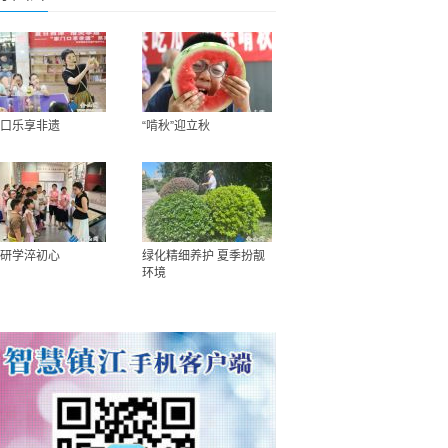
口乐享非遗
“啃秋”迎立秋
研学淬初心
绿化精细养护 夏季扮靓
环境