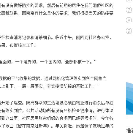
们有没有做好防控的要求，然后有前期的居住在我们融侨社区的
上跟我联系，回南京有什么具体的要求，我们根据当天的防疫要
仔细检查消毒记录和消杀细节。临近中午，刚回到社区办公室，
结果，布置核查工作。
里面的，一个境外的，一个国内的，全部都核一下。”
大数据的平台收集的数据，通过网格化管理落实到各个网格当
上到下，一层一层落实，夯实疫情防控的基础工作。”
地开始了巡查。隔离群众的生活垃圾必须由物业进行消杀后单独
没有落实到位，公共活动场所有没有严格检查健康码，进行体温
回到办公室，社区居民张露组织的合唱团已经等候多时。今年各
作了歌曲《留在南京过新年》。年关将近，她邀请了就地过年的
推