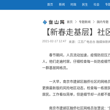
首页
新闻
时政
民生
社会
专
首页
专题新闻
国内专题
【新春走基层】社区
2021-02-17 12:47
来源：江苏广电总台·融媒体新
春节期间，人员流动加速，疫情防控压
人，他们走遍村居，仔细检查每一处防疫细
一群基层网格员。
一大早，南京市建邺区融侨社区的网格
更换最新版的风险地区动态，检查每一栋居
居民。工作看似简单，但是细节却一点都不
南京市建邺区融侨社区网格员张慧说：