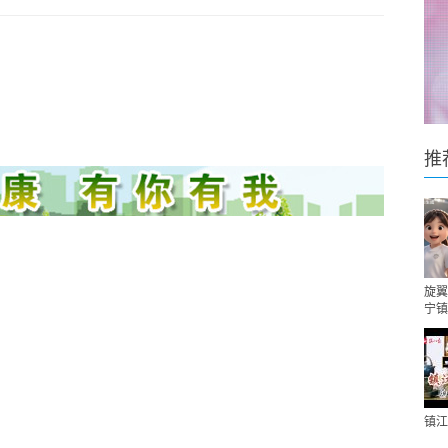
推
旋翼
宁镇
镇江