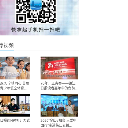
荐视频
逐风 宁镇同心 首届
70年，正青春——镇江
青少年低空体育...
日报读者嘉年华的台前...
日报的N种打开方式
2026“金山e知交 大爱中
国行”走进秭归公益...