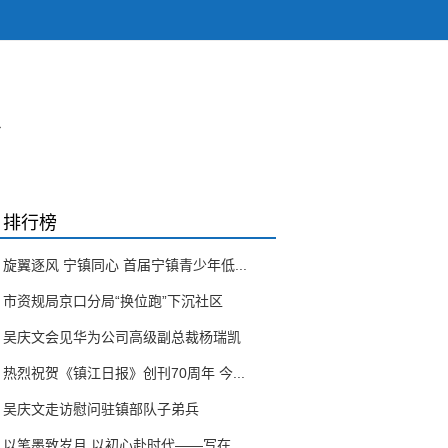
盼
排行榜
旋翼逐风 宁镇同心 首届宁镇青少年低...
市资规局京口分局“换位跑”下沉社区
吴庆文会见华为公司高级副总裁杨瑞凯
热烈祝贺《镇江日报》创刊70周年 今...
吴庆文走访慰问驻镇部队子弟兵
以笔墨致岁月 以初心赴时代——写在...