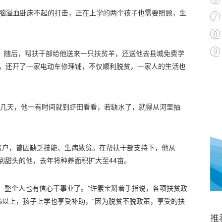
子脑溢血卧床不起的打击，正在上学的两个孩子也需要照顾，生
户。随后，帮扶干部给他送来一只扶贫羊，还送他去县城免费学
羊，还开了一家电动车修理铺，不仅顺利脱贫，一家人的生活也
这几天，他一有时间就到虾田看看，若缺水了，就得从河里抽
贫户，曾因缺乏技能、生病致贫。在帮扶干部支持下，他从
尝到甜头的他，去年将种养面积扩大至44亩。
，整个人也有信心干事业了。”许素宝掰着手指说，各项扶贫政
%以上，孩子上学也享受补助，“因为脱贫不脱政策，享受的扶
推