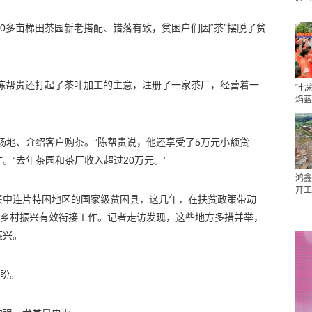
00多亩梯田茶园新老搭配、错落有致，贫困户们因“茶”摆脱了贫
户陈帮贵还打起了茶叶加工的主意，注册了一家茶厂，经营着一
“七
焰蓝
场地、介绍客户购茶。”陈帮贵说，他还享受了5万元小额贷
。“去年茶园和茶厂收入超过20万元。”
鸿鑫
开工
集中连片特困地区的国家级贫困县，这几年，在扶贫政策带动
和乡村振兴有效衔接工作。记者走访发现，这些地方多措并举，
振兴。
期盼。