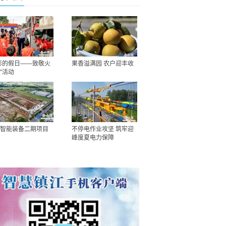
彩的假日——致敬火
果香溢满园 农户迎丰收
”活动
智能装备二期项目
不停电作业攻坚 筑牢迎
峰度夏电力保障