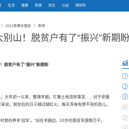
题
生活
健康
舆情
知交
公益
微矩阵
2021新春走基层
新闻
别山！脱贫户有了“振兴”新期
！脱贫户有了“振兴”新期盼
多元；大年初一以来，整理羊圈，忙着土地流转事宜……对于安徽
军来说，脱贫后的日子越过越红火，每天浑身有使不完的劲儿。
上村里的养羊‘冠军’。”站在羊圈边，53岁的周亚军感慨万千。