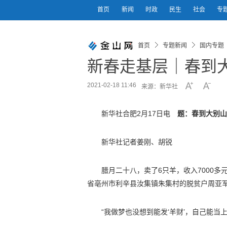
首页
新闻
时政
民生
社会
专
首页
专题新闻
国内专题
新春走基层｜春到大
2021-02-18 11:46
来源：新华社
新华社合肥2月17日电
题：春到大别山
新华社记者姜刚、胡锐
腊月二十八，卖了6只羊，收入7000
省亳州市利辛县汝集镇朱集村的脱贫户周亚
“我做梦也没想到能发‘羊财’，自己能当