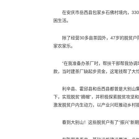
在安庆市岳西县包家乡石佛村境内，33
困生活。
除了经营30多亩茶园外，47岁的脱贫
家农家乐。
“在我准备办茶厂时，帮扶干部帮我协调
款，当时建茶厂缺起步资金，这笔钱帮了大忙
利辛县、霍邱县和岳西县都曾是大别山
下，实现脱贫“摘帽”，并积极探索脱贫攻坚
激发脱贫户内生动力，以产业兴旺推动乡村
春到大别山！这些脱贫户有了“振兴”新