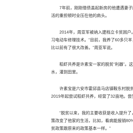
7年前，刚刚借债盖起新房的他遭遇妻
活的重担顿时全压在他的肩头。
2014年，周亚军被纳入建档立卡贫困
习电动车修理技术。“目前，我养了60多只
比以前有了很大改善。”周亚军说。
稻虾共养是许素宝一家的脱贫“利器”。
水，灌到田里。
许素宝是六安市霍邱县马店镇鞍东村脱
2019年起尝试稻虾共养，经营了32亩地。
“脱贫以来，我的主要收获是收入提升了
策改变了他家的生活，比如，看病能报销80
贫政策跟原来的政策基本一样。”