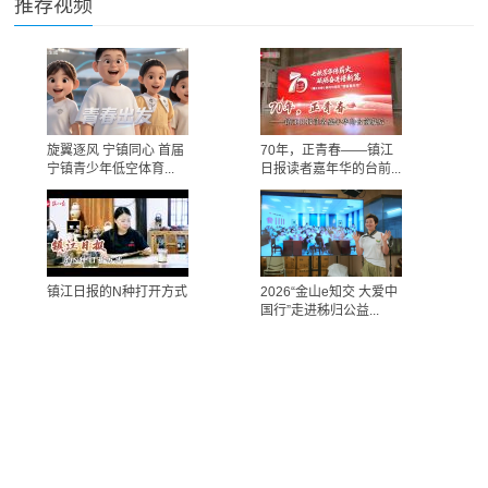
推荐视频
旋翼逐风 宁镇同心 首届
70年，正青春——镇江
宁镇青少年低空体育...
日报读者嘉年华的台前...
镇江日报的N种打开方式
2026“金山e知交 大爱中
国行”走进秭归公益...