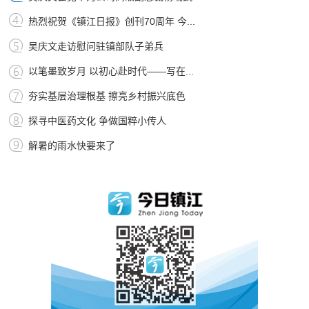
热烈祝贺《镇江日报》创刊70周年 今...
吴庆文走访慰问驻镇部队子弟兵
以笔墨致岁月 以初心赴时代——写在...
夯实基层治理根基 擦亮乡村振兴底色
探寻中医药文化 争做国粹小传人
解暑的雨水快要来了