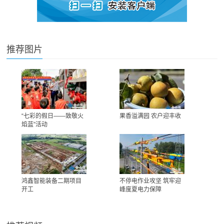
推荐图片
“七彩的假日——致敬火
果香溢满园 农户迎丰收
焰蓝”活动
鸿鑫智能装备二期项目
不停电作业攻坚 筑牢迎
开工
峰度夏电力保障