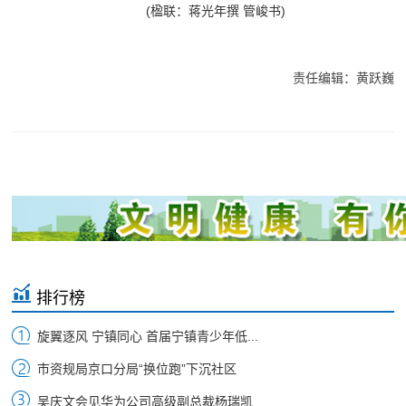
(楹联：蒋光年撰 管峻书)
责任编辑：黄跃巍
排行榜
旋翼逐风 宁镇同心 首届宁镇青少年低...
市资规局京口分局“换位跑”下沉社区
吴庆文会见华为公司高级副总裁杨瑞凯