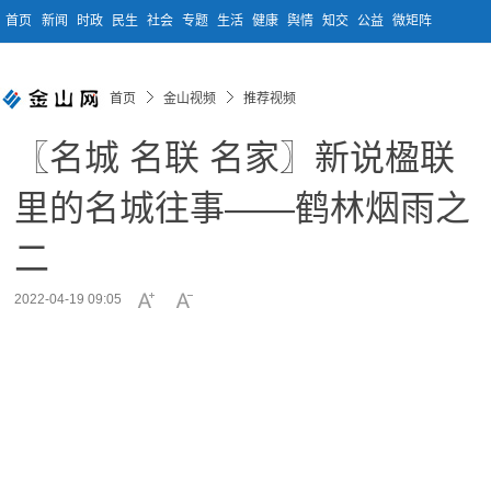
首页
新闻
时政
民生
社会
专题
生活
健康
舆情
知交
公益
微矩阵
首页
金山视频
推荐视频
〖名城 名联 名家〗新说楹联
里的名城往事——鹤林烟雨之
二
2022-04-19 09:05