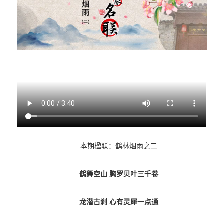
本期楹联：鹤林烟雨之二
鹤舞空山 胸罗贝叶三千卷
龙潜古刹 心有灵犀一点通