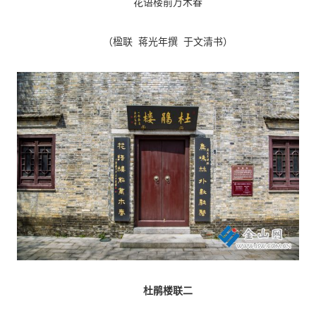
花语楼前万木春
（楹联 蒋光年撰 于文清书）
杜鹃楼联二