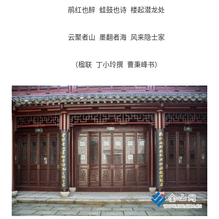
鹃红也醉 蛙鼓也诗 楼起潜龙处
云聚者山 墨翻者海 风来隐士家
（楹联 丁小玲撰 曹秉峰书）