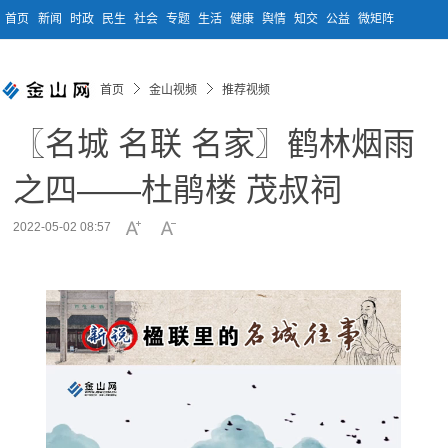
首页
新闻
时政
民生
社会
专题
生活
健康
舆情
知交
公益
微矩阵
首页
金山视频
推荐视频
〖名城 名联 名家〗鹤林烟雨
之四——杜鹃楼 茂叔祠
2022-05-02 08:57