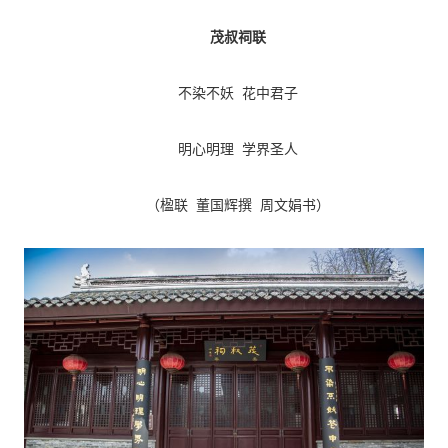
茂叔祠联
不染不妖 花中君子
明心明理 学界圣人
（楹联 董国辉撰 周文娟书）