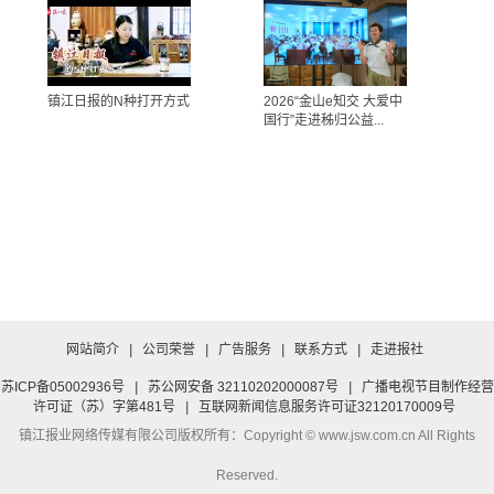
镇江日报的N种打开方式
2026“金山e知交 大爱中
国行”走进秭归公益...
网站简介
|
公司荣誉
|
广告服务
|
联系方式
|
走进报社
苏ICP备05002936号
|
苏公网安备 32110202000087号
|
广播电视节目制作经营
许可证（苏）字第481号
|
互联网新闻信息服务许可证32120170009号
镇江报业网络传媒有限公司
版权所有：Copyright © www.jsw.com.cn All Rights
Reserved.