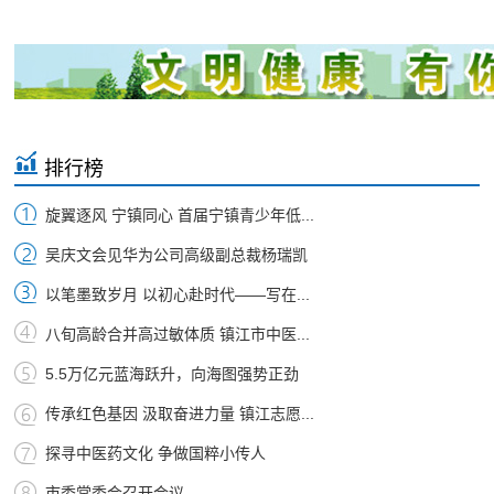
排行榜
旋翼逐风 宁镇同心 首届宁镇青少年低...
吴庆文会见华为公司高级副总裁杨瑞凯
以笔墨致岁月 以初心赴时代——写在...
八旬高龄合并高过敏体质 镇江市中医...
5.5万亿元蓝海跃升，向海图强势正劲
传承红色基因 汲取奋进力量 镇江志愿...
探寻中医药文化 争做国粹小传人
市委常委会召开会议