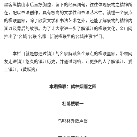
墨客纵情山水后直抒胸臆，留下的经典词句，往往体现景物之精神所
在，配以书法创作，具有极高的文学性和书法艺术性。读懂一个景点
的楹联匾额，除了欣赏文学和书法艺术之外，还能了解景物的精神内
涵以及背后的故事。为了让大家进一步了解镇江的楹联文化，金山网
推出了“名城 名联 名家--新说楹联里的名城往事”栏目。
本栏目就是想通过镇江的名家解读各个景点的楹联匾额，带领网
友走进镇江悠久的镇江历史，并通过网络，让更多的人了解镇江、爱
上镇江。(黄跃巍)
本期楹联：鹤林烟雨之四
杜鹃楼联一
鸟鸣林外数声磬