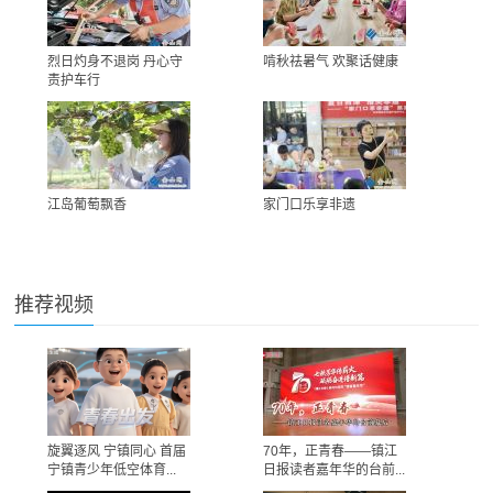
烈日灼身不退岗 丹心守
啃秋祛暑气 欢聚话健康
责护车行
江岛葡萄飘香
家门口乐享非遗
推荐视频
旋翼逐风 宁镇同心 首届
70年，正青春——镇江
宁镇青少年低空体育...
日报读者嘉年华的台前...