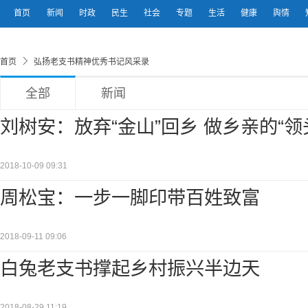
首页
新闻
时政
民生
社会
专题
生活
健康
舆情
首页
弘扬老支书精神优秀书记风采录
全部
新闻
刘树安：放弃“金山”回乡 做乡亲的“领
2018-10-09 09:31
周松宝：一步一脚印带百姓致富
2018-09-11 09:06
白兔老支书撑起乡村振兴半边天
2018-08-29 11:19