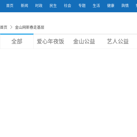
首页
新闻
时政
民生
社会
专题
生活
健康
舆情
首页
金山网新春走基层
全部
爱心年夜饭
金山公益
艺人公益