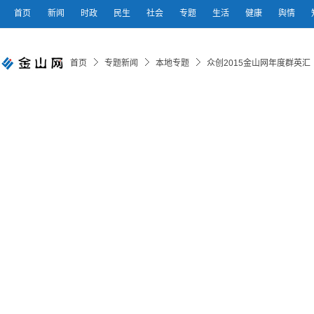
首页
新闻
时政
民生
社会
专题
生活
健康
舆情
首页
专题新闻
本地专题
众创2015金山网年度群英汇