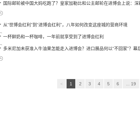
国际邮轮被中国大妈吃跑了？皇家加勒比和公主邮轮在进博会上说：深耕中
从“世博会红利”到“进博会红利”，八年如何改变这座城的营商环境
一杯鲜奶和一杯咖啡，一年前就享受到了进博会红利
多米尼加未获准入牛油果怎能走入进博会？进口展品何以“不回家”？幕
<
1
2
3
4
5
6
... 19