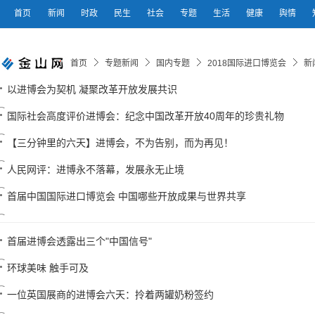
首页
新闻
时政
民生
社会
专题
生活
健康
舆情
首页
专题新闻
国内专题
2018国际进口博览会
新
以进博会为契机 凝聚改革开放发展共识
国际社会高度评价进博会：纪念中国改革开放40周年的珍贵礼物
【三分钟里的六天】进博会，不为告别，而为再见！
人民网评：进博永不落幕，发展永无止境
首届中国国际进口博览会 中国哪些开放成果与世界共享
首届进博会透露出三个"中国信号"
环球美味 触手可及
一位英国展商的进博会六天：拎着两罐奶粉签约