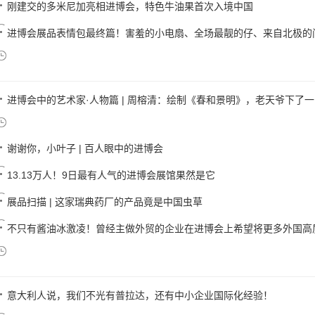
刚建交的多米尼加亮相进博会，特色牛油果首次入境中国
进博会展品表情包最终篇！害羞的小电扇、全场最靓的仔、来自北极的问候
进博会中的艺术家·人物篇 | 周榕清：绘制《春和景明》，老天爷下了
谢谢你，小叶子 | 百人眼中的进博会
13.13万人！9日最有人气的进博会展馆果然是它
展品扫描 | 这家瑞典药厂的产品竟是中国虫草
不只有酱油冰激凌！曾经主做外贸的企业在进博会上希望将更多外国高质量
意大利人说，我们不光有普拉达，还有中小企业国际化经验！