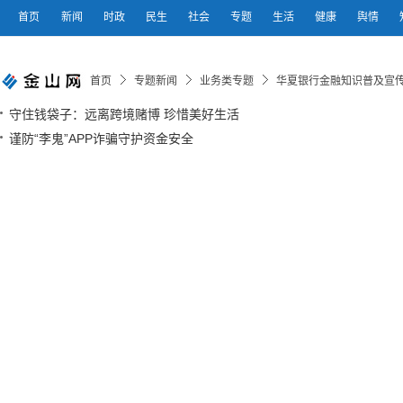
首页
新闻
时政
民生
社会
专题
生活
健康
舆情
首页
专题新闻
业务类专题
华夏银行金融知识普及宣
守住钱袋子：远离跨境赌博 珍惜美好生活
谨防“李鬼”APP诈骗守护资金安全