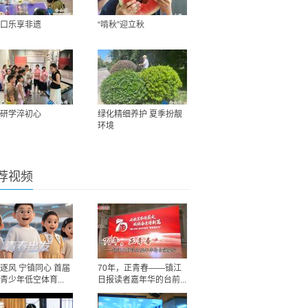
口乐享非遗
“啃秋”迎立秋
研学淬初心
绿化精细养护 夏季扮靓
环境
荐视频
逐风 宁镇同心 首届
70年，正青春——镇江
青少年低空体育...
日报读者嘉年华的台前...