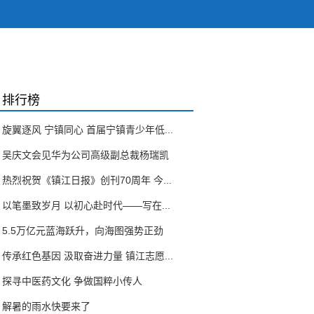
排行榜
旋翼逐风 宁镇同心 首届宁镇青少年低...
吴庆文会见华为公司高级副总裁杨瑞凯
热烈祝贺《镇江日报》创刊70周年 今...
以笔墨致岁月 以初心赴时代——写在...
5.5万亿元蓝海跃升，向海图强势正劲
传承红色基因 汲取奋进力量 镇江志愿...
探寻中医药文化 争做国粹小传人
解暑的雨水快要来了