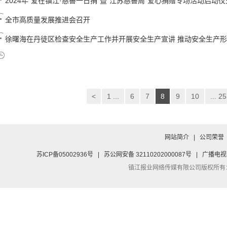
2024年“爱在镇江·慈善一日捐”暨“江苏慈善周”爱心捐赠专场活动启动
全市高质量发展推进会召开
徐曙海在丹徒区检查安全生产工作并开展安全生产宣讲 推动安全生产形势平
<
1 ...
6
7
8
9
10
... 25
网站简介
|
公司荣誉
苏ICP备05002936号
|
苏公网安备 32110202000087号
|
广播电视
镇江报业网络传媒有限公司
版权所有：Co