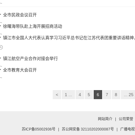
全市民政会议召开
徐曙海带队赴上海开展招商活动
镇江市全国人大代表认真学习习近平总书记在江苏代表团重要讲话精神，审
镇江航空产业合作对接会举行
全市教育大会召开
<
1 ...
4
5
6
7
8
... 25
网站简介
|
公司荣誉
苏ICP备05002936号
|
苏公网安备 32110202000087号
|
广播电视