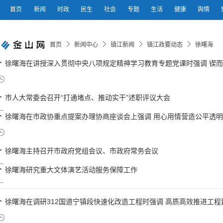
首页
新闻
时政
民生
社会
专题
生活
健康
舆情
首页
新闻中心
镇江新闻
镇江政要动态
徐曙海
徐曙海在讲授深入贯彻中央八项规定精神学习教育专题党课时强调 锲而不
市人大常委会召开“打通堵点、推动实干”述职评议大会
徐曙海在市政协重点提案办理协商座谈会上强调 用心用情营造公平透明营商
徐曙海主持召开市政府党组会议、市政府常务会议
徐曙海研究重大文体演艺活动服务保障工作
徐曙海在调研312国道宁镇段快速化改造工程时强调 高质高效推进工程建设