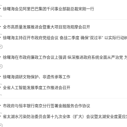
徐曙海会见阿里巴巴集团千问事业部副总裁宋刚一行
全市高质量发展推进会暨重大项目现场观摩会召开
徐曙海主持召开市政府党组会议 奋战二季度 确保“双过半” 以实际行动树立
徐曙海在市政府廉政工作会议上强调 纵深推进政府系统全面从严治党 为推
徐曙海调研文物保护、非遗传承等工作
全省人工智能发展季度工作推进会召开
市政府与恒丰银行南京分行签署金融服务合作协议
省太湖水污染防治委员会第十九次全体（扩大）会议暨太湖安全度夏应急防