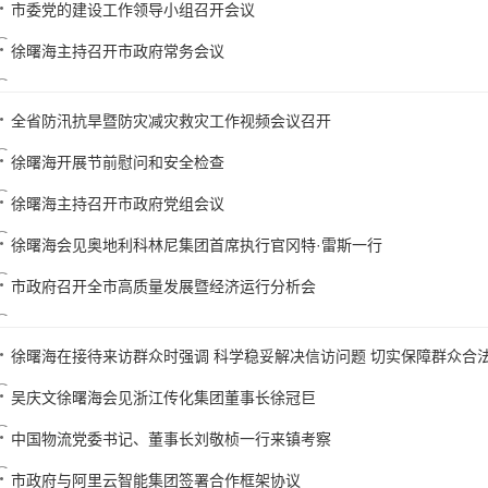
市委党的建设工作领导小组召开会议
徐曙海主持召开市政府常务会议
全省防汛抗旱暨防灾减灾救灾工作视频会议召开
徐曙海开展节前慰问和安全检查
徐曙海主持召开市政府党组会议
徐曙海会见奥地利科林尼集团首席执行官冈特·雷斯一行
市政府召开全市高质量发展暨经济运行分析会
徐曙海在接待来访群众时强调 科学稳妥解决信访问题 切实保障群众合
吴庆文徐曙海会见浙江传化集团董事长徐冠巨
中国物流党委书记、董事长刘敬桢一行来镇考察
市政府与阿里云智能集团签署合作框架协议