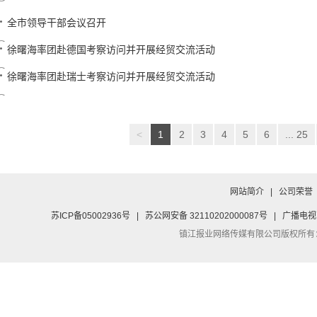
全市领导干部会议召开
徐曙海率团赴德国考察访问并开展经贸交流活动
徐曙海率团赴瑞士考察访问并开展经贸交流活动
<
1
2
3
4
5
6
... 25
网站简介
|
公司荣誉
苏ICP备05002936号
|
苏公网安备 32110202000087号
|
广播电视
镇江报业网络传媒有限公司
版权所有：Co