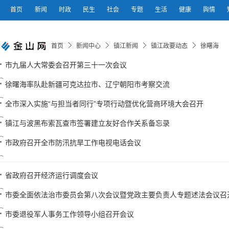
首页
新闻
时政
民生
社会
专题
生活
健康
舆情
首页
新闻中心
镇江新闻
镇江政要动态
徐曙海
市九届人大常委会召开第三十一次会议
徐曙海率队赴新疆可克达拉市、辽宁朝阳市考察交流
全市深入实施“与担当者同行”专项行动暨优化营商环境大会召开
镇江与波黑布索瓦查市签署建立友好合作关系备忘录
市政府召开全市防汛抗旱工作电视电话会议
省政府召开经济运行调度会议
市委全面依法治市委员会第八次会议暨党政主要负责人专题述法会议召
市委退役军人事务工作领导小组召开会议