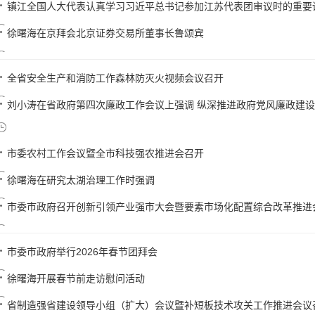
镇江全国人大代表认真学习习近平总书记参加江苏代表团审议时的重要
徐曙海在京拜会北京证券交易所董事长鲁颂宾
全省安全生产和消防工作森林防灭火视频会议召开
刘小涛在省政府第四次廉政工作会议上强调 纵深推进政府党风廉政建设和
市委农村工作会议暨全市科技强农推进会召开
徐曙海在研究太湖治理工作时强调
市委市政府召开创新引领产业强市大会暨要素市场化配置综合改革推进
市委市政府举行2026年春节团拜会
徐曙海开展春节前走访慰问活动
省制造强省建设领导小组（扩大）会议暨补短板技术攻关工作推进会议