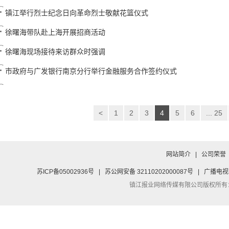
镇江举行烈士纪念日向革命烈士敬献花篮仪式
徐曙海带队赴上海开展招商活动
徐曙海现场接待来访群众时强调
市政府与广发银行南京分行举行金融服务合作签约仪式
<
1
2
3
4
5
6
... 25
网站简介
|
公司荣誉
苏ICP备05002936号
|
苏公网安备 32110202000087号
|
广播电视
镇江报业网络传媒有限公司
版权所有：Co