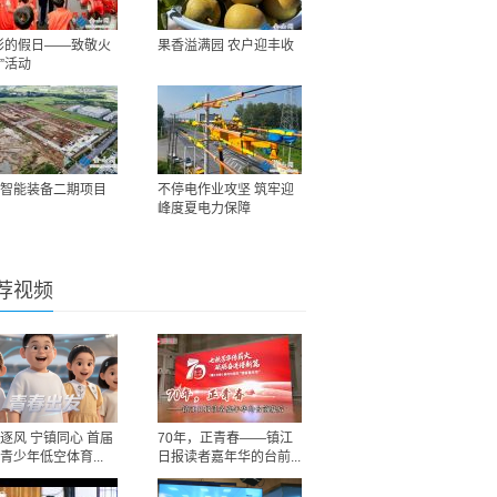
彩的假日——致敬火
果香溢满园 农户迎丰收
”活动
智能装备二期项目
不停电作业攻坚 筑牢迎
峰度夏电力保障
荐视频
逐风 宁镇同心 首届
70年，正青春——镇江
青少年低空体育...
日报读者嘉年华的台前...