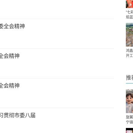
“七
焰蓝
委全会精神
鸿鑫
全会精神
开工
推
全会精神
习贯彻市委八届
旋翼
宁镇