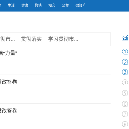
题
生活
健康
舆情
知交
公益
微矩阵
市...
贯彻落实
学习贯彻市...
新力量”
发改答卷
发改答卷