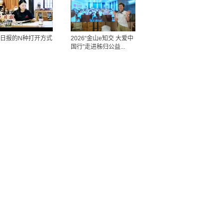
日报的N种打开方式
2026“金山e知交 大爱中
国行”走进秭归公益...