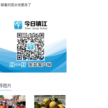
解暑的雨水快要来了
荐图片