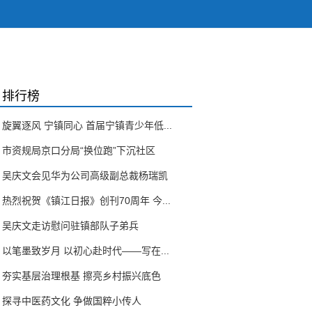
排行榜
旋翼逐风 宁镇同心 首届宁镇青少年低...
市资规局京口分局“换位跑”下沉社区
吴庆文会见华为公司高级副总裁杨瑞凯
热烈祝贺《镇江日报》创刊70周年 今...
吴庆文走访慰问驻镇部队子弟兵
以笔墨致岁月 以初心赴时代——写在...
夯实基层治理根基 擦亮乡村振兴底色
探寻中医药文化 争做国粹小传人