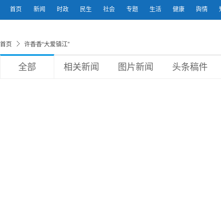
首页
新闻
时政
民生
社会
专题
生活
健康
舆情
首页
许香香“大爱镇江”
全部
相关新闻
图片新闻
头条稿件