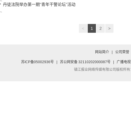
丹徒法院举办第一期“青年干警论坛”活动
<
1
2
>
网站简介
|
公司荣誉
苏ICP备05002936号
|
苏公网安备 32110202000087号
|
广播电视
镇江报业网络传媒有限公司
版权所有：Co