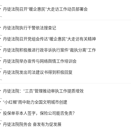
丹徒法院召开“暖企惠民”大走访工作动员部署会
丹徒法院执行干警依法搜查记
丹徒法院召开党组会传达“暖企惠民”大走访有关精神
丹徒法院积极推进行政非诉执行案件“裁执分离”工作
丹徒法院举办宣传与网络舆情工作培训会
丹徒法院发出司法建议书得到积极回复
丹徒法院：“三员”管理推动审执工作提质增效
“小红帽”雨中助力全国文明城市创建
投保单非本人签字，保险公司能否免责？
丹徒法院院务会 奋发有为促发展