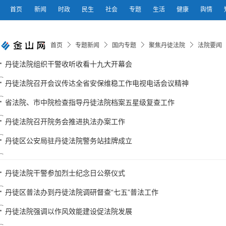
首页
新闻
时政
民生
社会
专题
生活
健康
舆情
首页
专题新闻
国内专题
聚焦丹徒法院
法院要闻
丹徒法院组织干警收听收看十九大开幕会
丹徒法院召开会议传达全省安保维稳工作电视电话会议精神
省法院、市中院检查指导丹徒法院档案五星级复查工作
丹徒法院召开院务会推进执法办案工作
丹徒区公安局驻丹徒法院警务站挂牌成立
丹徒法院干警参加烈士纪念日公祭仪式
丹徒区普法办到丹徒法院调研督查“七五”普法工作
丹徒法院强调以作风效能建设促法院发展