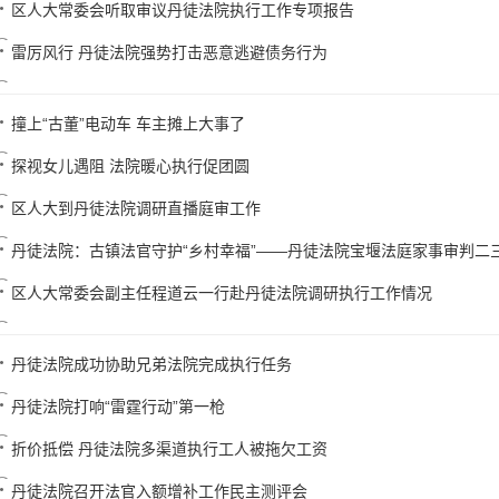
区人大常委会听取审议丹徒法院执行工作专项报告
雷厉风行 丹徒法院强势打击恶意逃避债务行为
撞上“古董”电动车 车主摊上大事了
探视女儿遇阻 法院暖心执行促团圆
区人大到丹徒法院调研直播庭审工作
丹徒法院：古镇法官守护“乡村幸福”——丹徒法院宝堰法庭家事审判二
区人大常委会副主任程道云一行赴丹徒法院调研执行工作情况
丹徒法院成功协助兄弟法院完成执行任务
丹徒法院打响“雷霆行动”第一枪
折价抵偿 丹徒法院多渠道执行工人被拖欠工资
丹徒法院召开法官入额增补工作民主测评会