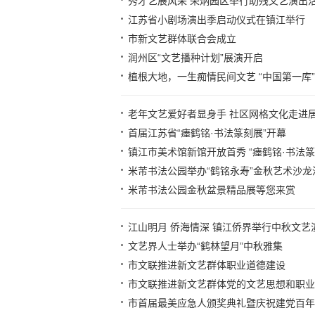
秀才艺展风采 荣炳园区举行助残文艺演出
江苏省小剧场演出季启动仪式在镇江举行
市新文艺群体联合会成立
润州区“文艺播种计划”展演开启
植根大地，一生痴情民间文艺 “中国第一库
老年文艺爱好者显身手 社区网格文化走进
首届江苏省“瘗鹤铭·书法篆刻展”开幕
镇江市美术馆新馆开放首秀 “瘗鹤铭·书法
米芾书法公园举办“鹤铭永寿”金秋艺术沙龙
米芾书法公园金秋盆景精品展等您来赏
江山明月 侨海情深 镇江侨界举行中秋文艺
文艺界人士举办“鹤林望月”中秋雅集
市文联推进新文艺群体职业道德建设
市文联推进新文艺群体党的文艺思想和职业
市首届最美应急人颁奖典礼暨庆祝建党百年