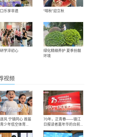
口乐享非遗
“啃秋”迎立秋
研学淬初心
绿化精细养护 夏季扮靓
环境
荐视频
逐风 宁镇同心 首届
70年，正青春——镇江
青少年低空体育...
日报读者嘉年华的台前...