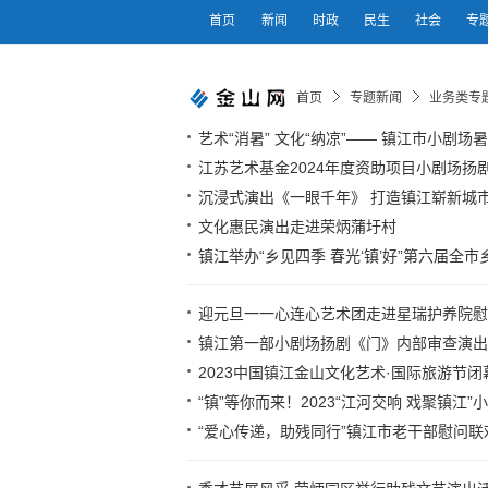
首页
新闻
时政
民生
社会
专
首页
专题新闻
业务类专
艺术“消暑” 文化“纳凉”—— 镇江市小剧
江苏艺术基金2024年度资助项目小剧场扬
沉浸式演出《一眼千年》 打造镇江崭新城
文化惠民演出走进荣炳蒲圩村
镇江举办“乡见四季 春光‘镇’好”第六届全市乡
迎元旦一一心连心艺术团走进星瑞护养院慰
镇江第一部小剧场扬剧《门》内部审查演出
2023中国镇江金山文化艺术·国际旅游节
“镇”等你而来！2023“江河交响 戏聚镇江
“爱心传递，助残同行”镇江市老干部慰问联