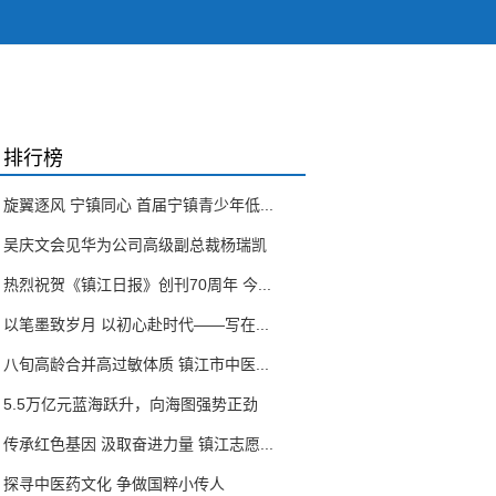
排行榜
旋翼逐风 宁镇同心 首届宁镇青少年低...
吴庆文会见华为公司高级副总裁杨瑞凯
热烈祝贺《镇江日报》创刊70周年 今...
以笔墨致岁月 以初心赴时代——写在...
八旬高龄合并高过敏体质 镇江市中医...
5.5万亿元蓝海跃升，向海图强势正劲
传承红色基因 汲取奋进力量 镇江志愿...
探寻中医药文化 争做国粹小传人