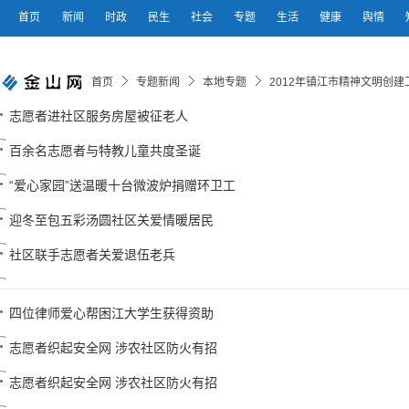
首页
新闻
时政
民生
社会
专题
生活
健康
舆情
首页
专题新闻
本地专题
2012年镇江市精神文明创建
志愿者进社区服务房屋被征老人
百余名志愿者与特教儿童共度圣诞
“爱心家园”送温暖十台微波炉捐赠环卫工
迎冬至包五彩汤圆社区关爱情暖居民
社区联手志愿者关爱退伍老兵
四位律师爱心帮困江大学生获得资助
志愿者织起安全网 涉农社区防火有招
志愿者织起安全网 涉农社区防火有招