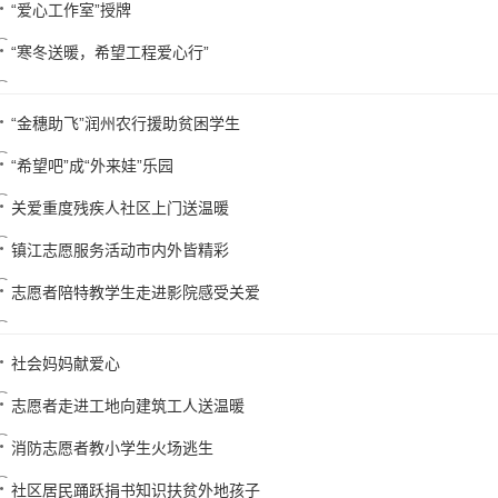
“爱心工作室”授牌
“寒冬送暖，希望工程爱心行”
“金穗助飞”润州农行援助贫困学生
“希望吧”成“外来娃”乐园
关爱重度残疾人社区上门送温暖
镇江志愿服务活动市内外皆精彩
志愿者陪特教学生走进影院感受关爱
社会妈妈献爱心
志愿者走进工地向建筑工人送温暖
消防志愿者教小学生火场逃生
社区居民踊跃捐书知识扶贫外地孩子