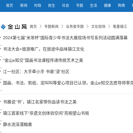
首页
新闻
时政
民生
社会
专题
生活
健康
舆情
首页
专题新闻
业务类专题
文化现场
笔墨镇江
2024第七届“米芾杯”国际青少年书法大展现场书写系列活动圆满落幕
书法大会+旅游推广，在旅途中品味镇江文化
“金山e知交”国画书法课程传递传统艺术之美
江一社区：大手牵小手 书香“浸”社区
国画、书法、剪纸、泥叫叫等爱心项目已认领，金山e知交志愿导师率
书展说“书”，镇江名家带你品读书法之美
镇江首家线下“非遗文创体验空间”亮相望山书局
静水流深濡翰墨