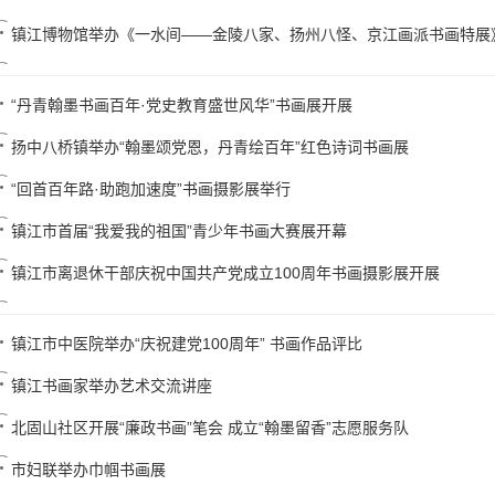
镇江博物馆举办《一水间——金陵八家、扬州八怪、京江画派书画特展
“丹青翰墨书画百年·党史教育盛世风华”书画展开展
扬中八桥镇举办“翰墨颂党恩，丹青绘百年”红色诗词书画展
“回首百年路·助跑加速度”书画摄影展举行
镇江市首届“我爱我的祖国”青少年书画大赛展开幕
镇江市离退休干部庆祝中国共产党成立100周年书画摄影展开展
镇江市中医院举办“庆祝建党100周年” 书画作品评比
镇江书画家举办艺术交流讲座
北固山社区开展“廉政书画”笔会 成立“翰墨留香”志愿服务队
市妇联举办巾帼书画展