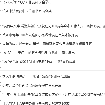
《77人的“78天”》作品研讨会举行
镇江书法家获中国重阳书画展金奖
“展百年风华 看潮起镇江”庆祝建党100周年全市退休人员书画摄影展开
镇江中青年书画名家扇面小品邀请展在市美术馆开展
以陶为媒，以艺会友 当代书画紫砂名家作品邀请展在镇博开幕
“文·明——吴门书派书法拓片展”在焦山书画院展出
“逸心阁”助力2021“金山e支教”书画、书籍义拍落幕
艺术生命的律动——“警营书画家”谷洪作品印象
少年儿童个性创意书画原作展在日本开展
“百年礼赞 风雨同舟”民革镇江市委庆祝中国共产党成立100周年书画展
江苏省镇江监狱举办警营书画展庆祝建党100周年