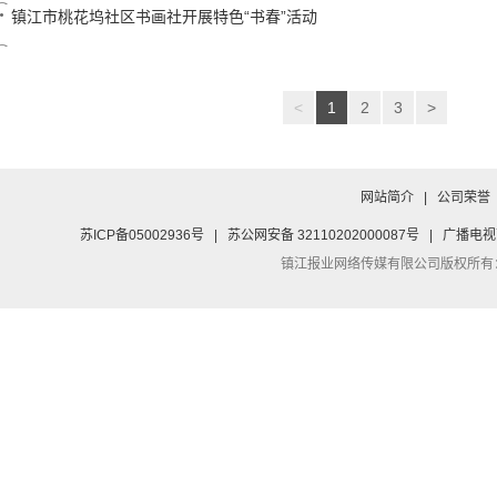
镇江市桃花坞社区书画社开展特色“书春”活动
<
1
2
3
>
网站简介
|
公司荣誉
苏ICP备05002936号
|
苏公网安备 32110202000087号
|
广播电视
镇江报业网络传媒有限公司
版权所有：Co